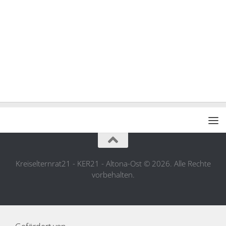
Kreiselternrat21 - KER21 - Altona-Ost © 2026. Alle Rechte
vorbehalten.